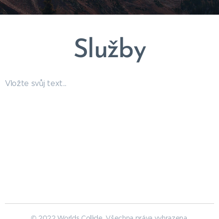
Služby
Vložte svůj text...
© 2022 Worlds Collide. Všechna práva vyhrazena.